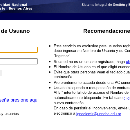
n de Usuario
Recomendacione
Este servicio es exclusivo para usuarios reg
debe ingresar su Nombre de Usuario y su Con
"Ingresar".
Si usted no es un usuario registrado, haga
cl
El Nombre de Usuario es el que eligió cuando 
Evite que otras personas vean el teclado cu
contraseña.
Preferentemente acceda desde una PC conoc
Usuario bloqueado o recuperación de contras
Al 5 ° intento fallido de acceso el Nombre d
automáticamente bloqueado. En tal caso
cli
aseña presione aquí
nueva contraseña.
En caso de persistir el inconveniente, envíe
electrónico a
ay usuarios
ignaciomir@unnoba.edu.ar