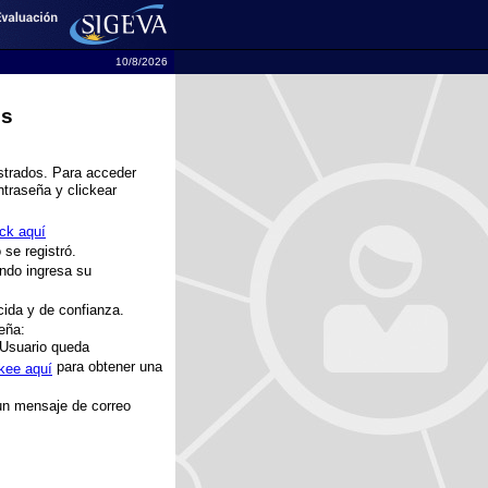
10/8/2026
s
istrados. Para acceder
traseña y clickear
ick aquí
se registró.
ando ingresa su
ida y de confianza.
eña:
e Usuario queda
para obtener una
ckee aquí
 un mensaje de correo